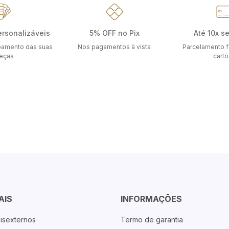
ersonalizáveis
5% OFF no Pix
Até 10x s
bamento das suas
Nos pagamentos à vista
Parcelamento f
eças
cart
AIS
INFORMAÇÕES
isexternos
Termo de garantia