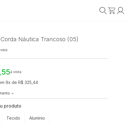
Corda Náutica Trancoso (05)
veis
,55
à vista
em 9x de R$ 325,44
amento
eu produto
Tecido
Alumínio