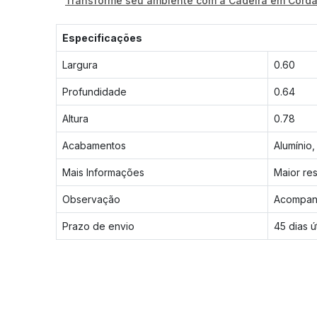
Transforme seu ambiente com a Cadeira em Corda Ná
Especificações
Largura
0.60
Profundidade
0.64
Altura
0.78
Acabamentos
Alumínio
Mais Informações
Maior res
Observação
Acompanh
Prazo de envio
45 dias ú