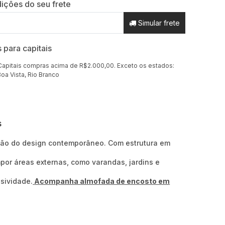
ições do seu frete
Simular frete
s para capitais
Capitais compras acima de R$2.000,00. Exceto os estados:
oa Vista, Rio Branco
s
ção do design contemporâneo. Com estrutura em
mpor áreas externas, como varandas, jardins e
usividade.
Acompanha almofada de encosto em