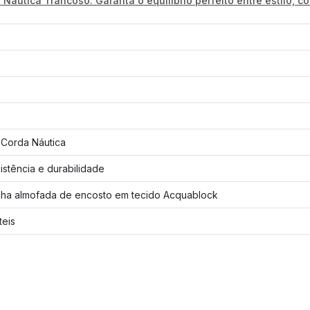
utica Trancoso. Garanta o equilíbrio perfeito entre estilo, con
, Corda Náutica
istência e durabilidade
a almofada de encosto em tecido Acquablock
teis