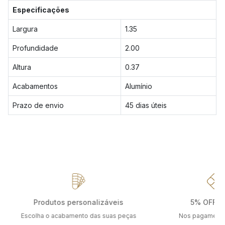
Especificações
Largura
1.35
Profundidade
2.00
Altura
0.37
Acabamentos
Alumínio
Prazo de envio
45 dias úteis
Produtos personalizáveis
5% OFF no
ão
Escolha o acabamento das suas peças
Nos pagamentos