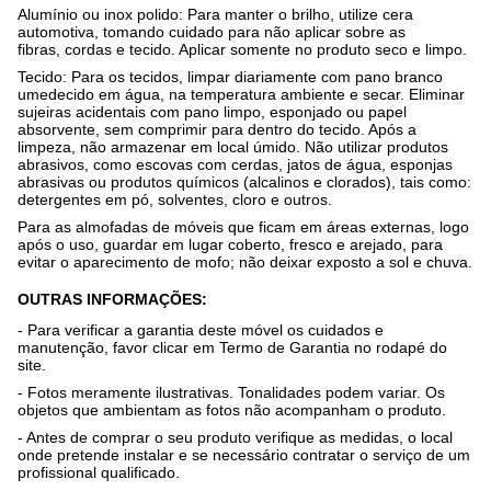
Alumínio ou inox polido:
Para manter o brilho, utilize cera
automotiva, tomando cuidado para não aplicar sobre as
fibras, cordas e tecido. Aplicar somente no produto seco e limpo.
Tecido:
Para os tecidos, limpar diariamente com pano branco
umedecido em água, na temperatura ambiente e secar. Eliminar
sujeiras acidentais com pano limpo, esponjado ou papel
absorvente, sem comprimir para dentro do tecido. Após a
limpeza, não armazenar em local úmido. Não utilizar produtos
abrasivos, como escovas com cerdas, jatos de água, esponjas
abrasivas ou produtos químicos (alcalinos e clorados), tais como:
detergentes em pó, solventes, cloro e outros.
Para as almofadas de móveis que ficam em áreas externas, logo
após o uso, guardar em lugar coberto, fresco e arejado, para
evitar o aparecimento de mofo; não deixar exposto a sol e chuva.
OUTRAS INFORMAÇÕES:
- Para verificar a garantia deste móvel os cuidados e
manutenção, favor clicar em Termo de Garantia no rodapé do
site.
- Fotos meramente ilustrativas. Tonalidades podem variar. Os
objetos que ambientam as fotos não acompanham o produto.
- Antes de comprar o seu produto verifique as medidas, o local
onde pretende instalar e se necessário contratar o serviço de um
profissional qualificado.