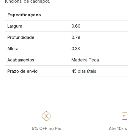
funcional de cachepot.
Especificações
Largura
0.60
Profundidade
0.78
Altura
0.33
Acabamentos
Madeira Teca
Prazo de envio
45 dias úteis
5% OFF no Pix
Até 10x sem