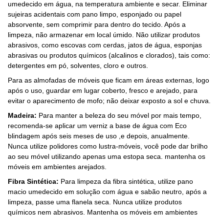
umedecido em água, na temperatura ambiente e secar. Eliminar
sujeiras acidentais com pano limpo, esponjado ou papel
absorvente, sem comprimir para dentro do tecido. Após a
limpeza, não armazenar em local úmido. Não utilizar produtos
abrasivos, como escovas com cerdas, jatos de água, esponjas
abrasivas ou produtos químicos (alcalinos e clorados), tais como:
detergentes em pó, solventes, cloro e outros.
Para as almofadas de móveis que ficam em áreas externas, logo
após o uso, guardar em lugar coberto, fresco e arejado, para
evitar o aparecimento de mofo; não deixar exposto a sol e chuva.
Madeira:
Para manter a beleza do seu móvel por mais tempo,
recomenda-se aplicar um verniz a base de água com Eco
blindagem após seis meses de uso ,e depois, anualmente.
Nunca utilize polidores como lustra-móveis, você pode dar brilho
ao seu móvel utilizando apenas uma estopa seca. mantenha os
móveis em ambientes arejados.
Fibra Sintética:
Para limpeza da fibra sintética, utilize pano
macio umedecido em solução com água e sabão neutro, após a
limpeza, passe uma flanela seca. Nunca utilize produtos
químicos nem abrasivos. Mantenha os móveis em ambientes