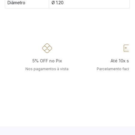
Diâmetro
Ø 1.20
5% OFF no Pix
Até 10x sem
Nos pagamentos à vista
Parcelamento facilit