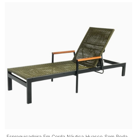
Espreguiçadeira Em Corda Náutica Huasco Sem Roda