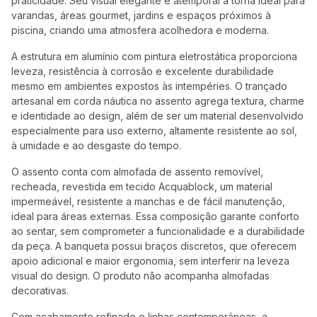
praticidade. Seu visual elegante e atemporal a torna ideal para
varandas, áreas gourmet, jardins e espaços próximos à
piscina, criando uma atmosfera acolhedora e moderna.
A estrutura em alumínio com pintura eletrostática proporciona
leveza, resistência à corrosão e excelente durabilidade
mesmo em ambientes expostos às intempéries. O trançado
artesanal em corda náutica no assento agrega textura, charme
e identidade ao design, além de ser um material desenvolvido
especialmente para uso externo, altamente resistente ao sol,
à umidade e ao desgaste do tempo.
O assento conta com almofada de assento removível,
recheada, revestida em tecido Acquablock, um material
impermeável, resistente a manchas e de fácil manutenção,
ideal para áreas externas. Essa composição garante conforto
ao sentar, sem comprometer a funcionalidade e a durabilidade
da peça. A banqueta possui braços discretos, que oferecem
apoio adicional e maior ergonomia, sem interferir na leveza
visual do design. O produto não acompanha almofadas
decorativas.
Com acabamento refinado e linhas contemporâneas, a