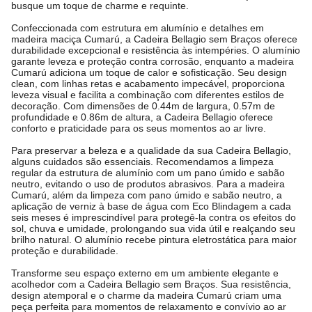
busque um toque de charme e requinte.
Confeccionada com estrutura em alumínio e detalhes em
madeira maciça Cumarú, a Cadeira Bellagio sem Braços oferece
durabilidade excepcional e resistência às intempéries. O alumínio
garante leveza e proteção contra corrosão, enquanto a madeira
Cumarú adiciona um toque de calor e sofisticação. Seu design
clean, com linhas retas e acabamento impecável, proporciona
leveza visual e facilita a combinação com diferentes estilos de
decoração. Com dimensões de 0.44m de largura, 0.57m de
profundidade e 0.86m de altura, a Cadeira Bellagio oferece
conforto e praticidade para os seus momentos ao ar livre.
Para preservar a beleza e a qualidade da sua Cadeira Bellagio,
alguns cuidados são essenciais. Recomendamos a limpeza
regular da estrutura de alumínio com um pano úmido e sabão
neutro, evitando o uso de produtos abrasivos. Para a madeira
Cumarú, além da limpeza com pano úmido e sabão neutro, a
aplicação de verniz à base de água com Eco Blindagem a cada
seis meses é imprescindível para protegê-la contra os efeitos do
sol, chuva e umidade, prolongando sua vida útil e realçando seu
brilho natural. O alumínio recebe pintura eletrostática para maior
proteção e durabilidade.
Transforme seu espaço externo em um ambiente elegante e
acolhedor com a Cadeira Bellagio sem Braços. Sua resistência,
design atemporal e o charme da madeira Cumarú criam uma
peça perfeita para momentos de relaxamento e convívio ao ar