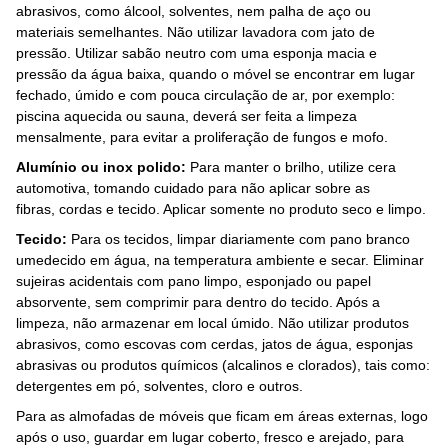
abrasivos, como álcool, solventes, nem palha de aço ou
materiais semelhantes. Não utilizar lavadora com jato de
pressão. Utilizar sabão neutro com uma esponja macia e
pressão da água baixa, quando o móvel se encontrar em lugar
fechado, úmido e com pouca circulação de ar, por exemplo:
piscina aquecida ou sauna, deverá ser feita a limpeza
mensalmente, para evitar a proliferação de fungos e mofo.
Alumínio ou inox polido:
Para manter o brilho, utilize cera
automotiva, tomando cuidado para não aplicar sobre as
fibras, cordas e tecido. Aplicar somente no produto seco e limpo.
Tecido:
Para os tecidos, limpar diariamente com pano branco
umedecido em água, na temperatura ambiente e secar. Eliminar
sujeiras acidentais com pano limpo, esponjado ou papel
absorvente, sem comprimir para dentro do tecido. Após a
limpeza, não armazenar em local úmido. Não utilizar produtos
abrasivos, como escovas com cerdas, jatos de água, esponjas
abrasivas ou produtos químicos (alcalinos e clorados), tais como:
detergentes em pó, solventes, cloro e outros.
Para as almofadas de móveis que ficam em áreas externas, logo
após o uso, guardar em lugar coberto, fresco e arejado, para