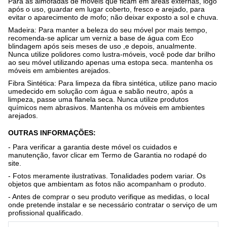
Para as almofadas de móveis que ficam em áreas externas, logo
após o uso, guardar em lugar coberto, fresco e arejado, para
evitar o aparecimento de mofo; não deixar exposto a sol e chuva.
Madeira:
Para manter a beleza do seu móvel por mais tempo,
recomenda-se aplicar um verniz a base de água com Eco
blindagem após seis meses de uso ,e depois, anualmente.
Nunca utilize polidores como lustra-móveis, você pode dar brilho
ao seu móvel utilizando apenas uma estopa seca. mantenha os
móveis em ambientes arejados.
Fibra Sintética:
Para limpeza da fibra sintética, utilize pano macio
umedecido em solução com água e sabão neutro, após a
limpeza, passe uma flanela seca. Nunca utilize produtos
químicos nem abrasivos. Mantenha os móveis em ambientes
arejados.
OUTRAS INFORMAÇÕES:
- Para verificar a garantia deste móvel os cuidados e
manutenção, favor clicar em Termo de Garantia no rodapé do
site.
- Fotos meramente ilustrativas. Tonalidades podem variar. Os
objetos que ambientam as fotos não acompanham o produto.
- Antes de comprar o seu produto verifique as medidas, o local
onde pretende instalar e se necessário contratar o serviço de um
profissional qualificado.