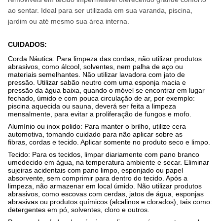
ao sentar. Ideal para ser utilizada em sua varanda, piscina,
jardim ou até mesmo sua área interna.
CUIDADOS
:
Corda Náutica:
Para limpeza das cordas, não utilizar produtos
abrasivos, como álcool, solventes, nem palha de aço ou
materiais semelhantes. Não utilizar lavadora com jato de
pressão. Utilizar sabão neutro com uma esponja macia e
pressão da água baixa, quando o móvel se encontrar em lugar
fechado, úmido e com pouca circulação de ar, por exemplo:
piscina aquecida ou sauna, deverá ser feita a limpeza
mensalmente, para evitar a proliferação de fungos e mofo.
Alumínio ou inox polido:
Para manter o brilho, utilize cera
automotiva, tomando cuidado para não aplicar sobre as
fibras, cordas e tecido. Aplicar somente no produto seco e limpo.
Tecido:
Para os tecidos, limpar diariamente com pano branco
umedecido em água, na temperatura ambiente e secar. Eliminar
sujeiras acidentais com pano limpo, esponjado ou papel
absorvente, sem comprimir para dentro do tecido. Após a
limpeza, não armazenar em local úmido. Não utilizar produtos
abrasivos, como escovas com cerdas, jatos de água, esponjas
abrasivas ou produtos químicos (alcalinos e clorados), tais como:
detergentes em pó, solventes, cloro e outros.