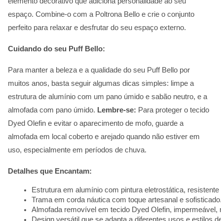
elemento decorativo que adiciona personalidade ao seu
espaço. Combine-o com a Poltrona Bello e crie o conjunto
perfeito para relaxar e desfrutar do seu espaço externo.
Cuidando do seu Puff Bello:
Para manter a beleza e a qualidade do seu Puff Bello por
muitos anos, basta seguir algumas dicas simples: limpe a
estrutura de alumínio com um pano úmido e sabão neutro, e a
almofada com pano úmido.
Lembre-se:
Para proteger o tecido
Dyed Olefin e evitar o aparecimento de mofo, guarde a
almofada em local coberto e arejado quando não estiver em
uso, especialmente em períodos de chuva.
Detalhes que Encantam:
Estrutura em alumínio com pintura eletrostática, resistente
Trama em corda náutica com toque artesanal e sofisticado
Almofada removível em tecido Dyed Olefin, impermeável, m
Design versátil que se adapta a diferentes usos e estilos 