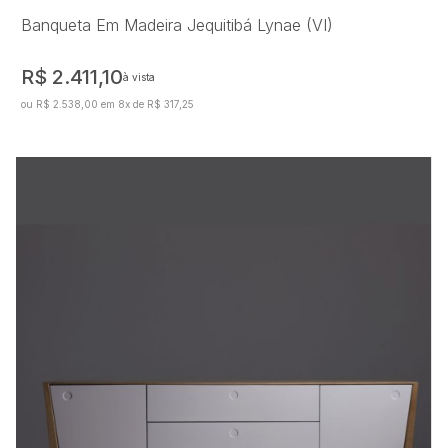
Banqueta Em Madeira Jequitibá Lynae (VI)
R$ 2.411,10
à vista
ou R$ 2.538,00 em 8x de R$ 317,25