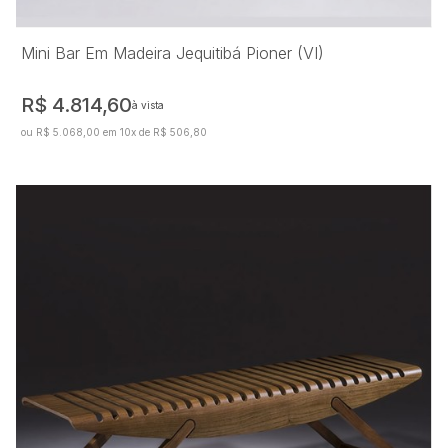
Mini Bar Em Madeira Jequitibá Pioner (VI)
R$ 4.814,60
à vista
ou R$ 5.068,00 em 10x de R$ 506,80