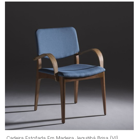
Cadeira Estofada Em Madeira Jequitibá Brisa (VI)