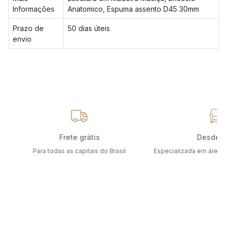
Informações
Anatomico, Espuma assento D45 30mm
Prazo de
50 dias úteis
envio
Frete grátis
Desde 1
Para todas as capitais do Brasil
Especializada em área e