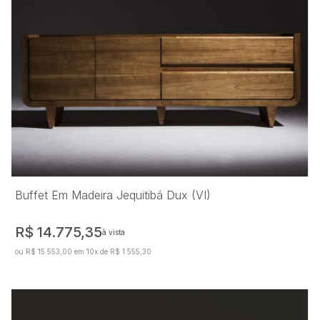
Buffet Em Madeira Jequitibá Dux (VI)
R$ 14.775,35
à vista
ou R$ 15.553,00 em 10x de R$ 1.555,30