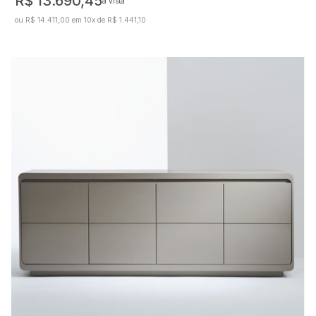
R$ 13.690,45
à vista
ou R$ 14.411,00 em 10x de R$ 1.441,10