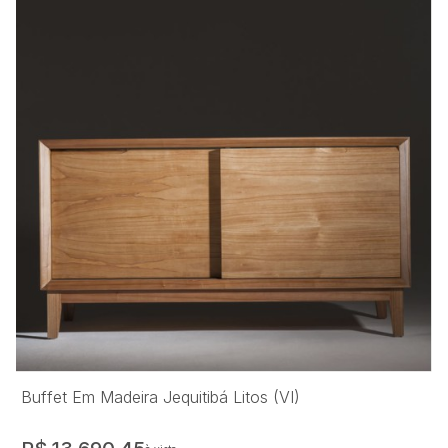
Buffet Em Madeira Jequitibá Litos (VI)