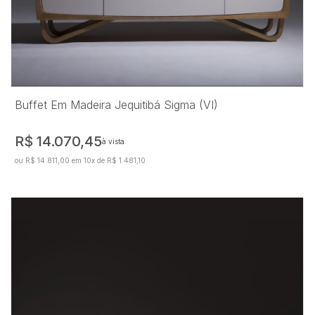
Buffet Em Madeira Jequitibá Sigma (VI)
R$ 14.070,45
à vista
ou R$ 14.811,00 em 10x de R$ 1.481,10