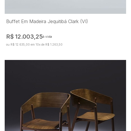
Buffet Em Madeira Jequitibá Clark (VI)
R$ 12.003,25
à vista
ou R$ 12.635,00 em 10x de R$ 1.263,50