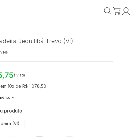
eira Jequitibá Trevo (VI)
veis
5,75
à vista
 em 10x de R$ 1.078,50
amento
eu produto
deira (VI)