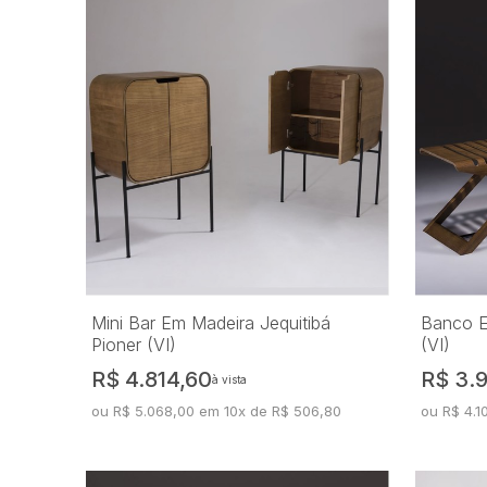
Mini Bar Em Madeira Jequitibá
Banco E
Pioner (VI)
(VI)
R$ 4.814,60
R$ 3.
à vista
ou R$ 5.068,00 em 10x de R$ 506,80
ou R$ 4.1