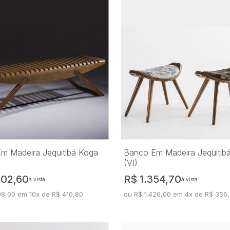
m Madeira Jequitibá Koga
Banco Em Madeira Jequitib
(VI)
902,60
R$ 1.354,70
à vista
à vista
08,00 em 10x de R$ 410,80
ou R$ 1.426,00 em 4x de R$ 356