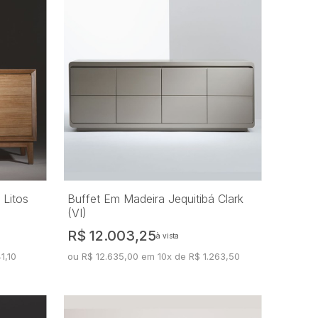
 Litos
Buffet Em Madeira Jequitibá Clark
(VI)
R$ 12.003,25
à vista
1,10
ou R$ 12.635,00 em 10x de R$ 1.263,50