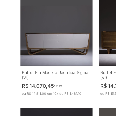
Buffet Em Madeira Jequitibá Sigma
Buffet 
(VI)
(VI)
R$ 14.070,45
R$ 14.
à vista
ou R$ 14.811,00 em 10x de R$ 1.481,10
ou R$ 15.