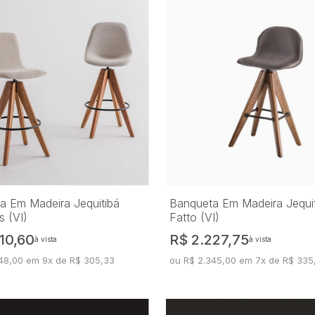
a Em Madeira Jequitibá
Banqueta Em Madeira Jequi
 (VI)
Fatto (VI)
10,60
R$ 2.227,75
à vista
à vista
48,00 em 9x de R$ 305,33
ou R$ 2.345,00 em 7x de R$ 335