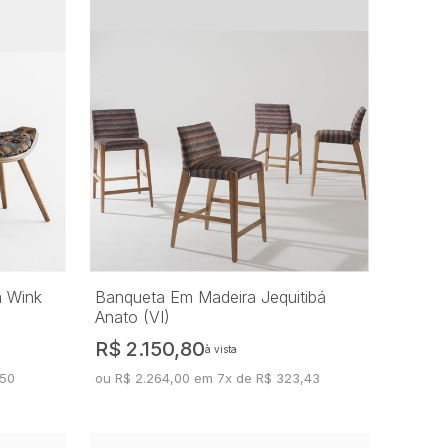
á Wink
Banqueta Em Madeira Jequitibá
Anato (VI)
R$ 2.150,80
à vista
,50
ou R$ 2.264,00 em 7x de R$ 323,43