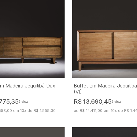
Em Madeira Jequitibá Dux
Buffet Em Madeira Jequitibá
(VI)
775,35
R$ 13.690,45
à vista
à vista
553,00 em 10x de R$ 1.555,30
ou R$ 14.411,00 em 10x de R$ 1.44