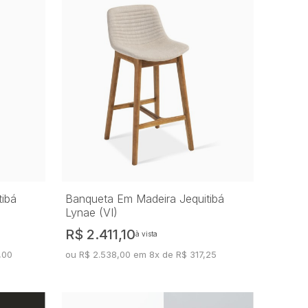
tibá
Banqueta Em Madeira Jequitibá
Lynae (VI)
R$ 2.411,10
à vista
,00
ou R$ 2.538,00 em 8x de R$ 317,25