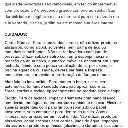
qualidade. Almofadas são removíveis, em tecido impermeável,
com proteção UV oferecendo grande conforto ao sentar.
Sua
durabilidade e elegância é seu diferencial para ser utilizada em
sua varanda, piscina, jardim ou até mesmo sua área interna.
CUIDADOS
:
Corda Náutica:
Para limpeza das cordas, não utilizar produtos
abrasivos, como álcool, solventes, nem palha de aço ou
materiais semelhantes. Não utilizar lavadora com jato de
pressão. Utilizar sabão neutro com uma esponja macia e
pressão da água baixa, quando o móvel se encontrar em lugar
fechado, úmido e com pouca circulação de ar, por exemplo:
piscina aquecida ou sauna, deverá ser feita a limpeza
mensalmente, para evitar a proliferação de fungos e mofo.
Alumínio ou inox polido:
Para manter o brilho, utilize cera
automotiva, tomando cuidado para não aplicar sobre as
fibras, cordas e tecido. Aplicar somente no produto seco e limpo.
Tecido:
Para os tecidos, limpar diariamente com pano branco
umedecido em água, na temperatura ambiente e secar. Eliminar
sujeiras acidentais com pano limpo, esponjado ou papel
absorvente, sem comprimir para dentro do tecido. Após a
limpeza, não armazenar em local úmido. Não utilizar produtos
abrasivos, como escovas com cerdas, jatos de água, esponjas
abrasivas ou produtos químicos (alcalinos e clorados), tais como: