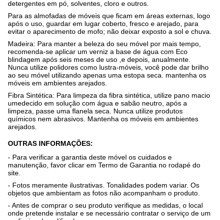
detergentes em pó, solventes, cloro e outros.
Para as almofadas de móveis que ficam em áreas externas, logo
após o uso, guardar em lugar coberto, fresco e arejado, para
evitar o aparecimento de mofo; não deixar exposto a sol e chuva.
Madeira:
Para manter a beleza do seu móvel por mais tempo,
recomenda-se aplicar um verniz a base de água com Eco
blindagem após seis meses de uso ,e depois, anualmente.
Nunca utilize polidores como lustra-móveis, você pode dar brilho
ao seu móvel utilizando apenas uma estopa seca. mantenha os
móveis em ambientes arejados.
Fibra Sintética:
Para limpeza da fibra sintética, utilize pano macio
umedecido em solução com água e sabão neutro, após a
limpeza, passe uma flanela seca. Nunca utilize produtos
químicos nem abrasivos. Mantenha os móveis em ambientes
arejados.
OUTRAS INFORMAÇÕES:
- Para verificar a garantia deste móvel os cuidados e
manutenção, favor clicar em Termo de Garantia no rodapé do
site.
- Fotos meramente ilustrativas. Tonalidades podem variar. Os
objetos que ambientam as fotos não acompanham o produto.
- Antes de comprar o seu produto verifique as medidas, o local
onde pretende instalar e se necessário contratar o serviço de um