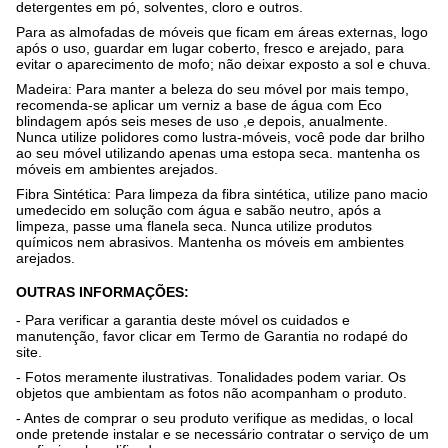
detergentes em pó, solventes, cloro e outros.
Para as almofadas de móveis que ficam em áreas externas, logo
após o uso, guardar em lugar coberto, fresco e arejado, para
evitar o aparecimento de mofo; não deixar exposto a sol e chuva.
Madeira:
Para manter a beleza do seu móvel por mais tempo,
recomenda-se aplicar um verniz a base de água com Eco
blindagem após seis meses de uso ,e depois, anualmente.
Nunca utilize polidores como lustra-móveis, você pode dar brilho
ao seu móvel utilizando apenas uma estopa seca. mantenha os
móveis em ambientes arejados.
Fibra Sintética:
Para limpeza da fibra sintética, utilize pano macio
umedecido em solução com água e sabão neutro, após a
limpeza, passe uma flanela seca. Nunca utilize produtos
químicos nem abrasivos. Mantenha os móveis em ambientes
arejados.
OUTRAS INFORMAÇÕES:
- Para verificar a garantia deste móvel os cuidados e
manutenção, favor clicar em Termo de Garantia no rodapé do
site.
- Fotos meramente ilustrativas. Tonalidades podem variar. Os
objetos que ambientam as fotos não acompanham o produto.
- Antes de comprar o seu produto verifique as medidas, o local
onde pretende instalar e se necessário contratar o serviço de um