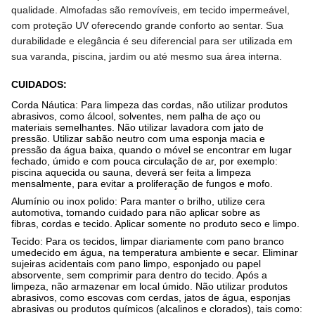
qualidade. Almofadas são removíveis, em tecido impermeável,
com proteção UV oferecendo grande conforto ao sentar.
Sua
durabilidade e elegância é seu diferencial para ser utilizada em
sua varanda, piscina, jardim ou até mesmo sua área interna.
CUIDADOS
:
Corda Náutica:
Para limpeza das cordas, não utilizar produtos
abrasivos, como álcool, solventes, nem palha de aço ou
materiais semelhantes. Não utilizar lavadora com jato de
pressão. Utilizar sabão neutro com uma esponja macia e
pressão da água baixa, quando o móvel se encontrar em lugar
fechado, úmido e com pouca circulação de ar, por exemplo:
piscina aquecida ou sauna, deverá ser feita a limpeza
mensalmente, para evitar a proliferação de fungos e mofo.
Alumínio ou inox polido:
Para manter o brilho, utilize cera
automotiva, tomando cuidado para não aplicar sobre as
fibras, cordas e tecido. Aplicar somente no produto seco e limpo.
Tecido:
Para os tecidos, limpar diariamente com pano branco
umedecido em água, na temperatura ambiente e secar. Eliminar
sujeiras acidentais com pano limpo, esponjado ou papel
absorvente, sem comprimir para dentro do tecido. Após a
limpeza, não armazenar em local úmido. Não utilizar produtos
abrasivos, como escovas com cerdas, jatos de água, esponjas
abrasivas ou produtos químicos (alcalinos e clorados), tais como: