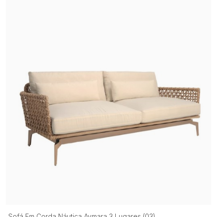
Sofá Em Corda Náutica Aymara 3 Lugares (03)