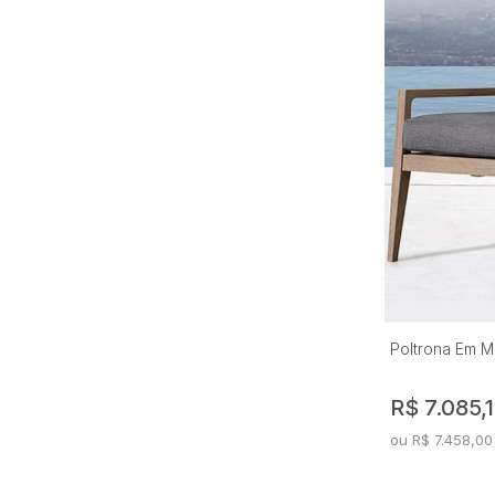
Provence
Puket
Saint Tropez
San Andres
San Sebastian
Stella
Toronto
Varsovia
Vila Real
Poltrona Em M
R$ 7.085,
ou R$ 7.458,00