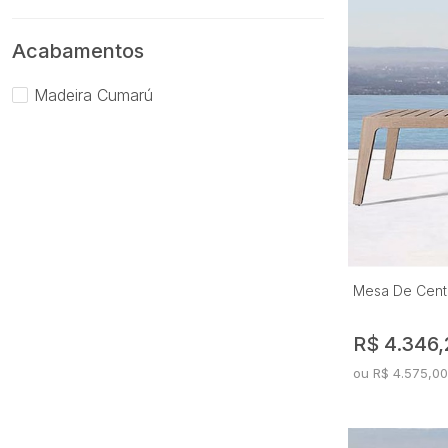
Europa
Ferretti
Acabamentos
França
Madeira Cumarú
Géa
Genova
Girona
Gran Premium
Harmonie
Havana
Helena
Hiléa
Mesa De Cent
Ibi
R$ 4.346,
Italia (05)
Navagio
ou R$ 4.575,00
Porto
Premium