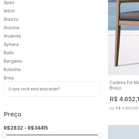
Apex
Arbol
Arezzo
Arizona
Aruanda
Aymara
Bello
Bergamo
Bolonha
Brisa
Cadeira Em M
Cali
Braço
Campestre
R$ 4.652,
Capri
ou R$ 4.897,00
Cartier
Preço
Dior
Dora
Elegance