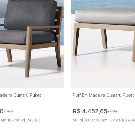
adeira Cumarú Puket
Puff Em Madeira Cumarú Puket
10
R$ 4.452,65
à vista
à vista
 em 10x de R$ 745,80
ou R$ 4.687,00 em 10x de R$ 46