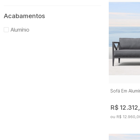
Europa
Ferretti
Acabamentos
França
Alumínio
Géa
Genova
Girona
Gran Premium
Harmonie
Havana
Helena
Hiléa
Sofá Em Alumí
Ibi
R$ 12.312
Italia (05)
Navagio
ou R$ 12.960,0
Porto
Premium