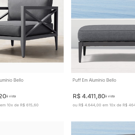
umínio Bello
Puff Em Alumínio Bello
20
R$ 4.411,80
à vista
à vista
 em 10x de R$ 615,60
ou R$ 4.644,00 em 10x de R$ 46