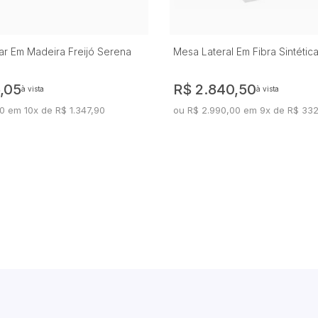
r Em Madeira Freijó Serena
Mesa Lateral Em Fibra Sintética
,05
R$ 2.840,50
à vista
à vista
0 em 10x de R$ 1.347,90
ou R$ 2.990,00 em 9x de R$ 33