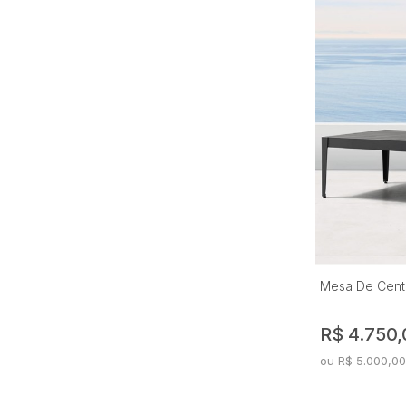
Provence
Puket
Saint Tropez
San Andres
San Sebastian
Stella
Toronto
Varsovia
Vila Real
Mesa De Centr
R$ 4.750,
ou R$ 5.000,00