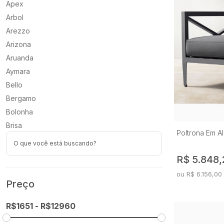
Apex
Arbol
Arezzo
Arizona
Aruanda
Aymara
Bello
Bergamo
Bolonha
Brisa
Poltrona Em Al
Cali
Campestre
R$ 5.848,
Capri
ou R$ 6.156,00
Cartier
Preço
Dior
Dora
Elegance