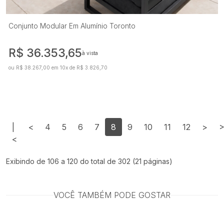
Conjunto Modular Em Alumínio Toronto
R$ 36.353,65
à vista
ou R$ 38.267,00 em 10x de R$ 3.826,70
|
<
4
5
6
7
8
9
10
11
12
>
>
<
Exibindo de 106 a 120 do total de 302 (21 páginas)
VOCÊ TAMBÉM PODE GOSTAR