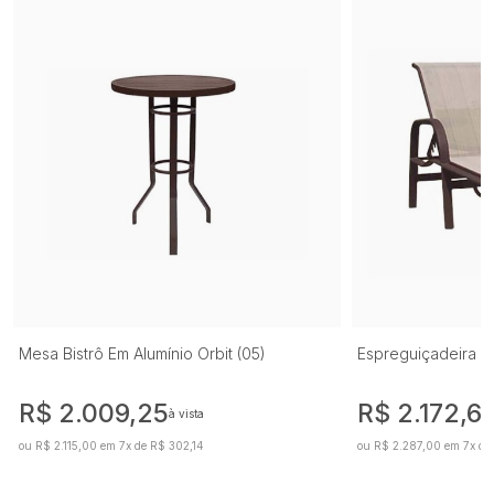
Mesa Bistrô Em Alumínio Orbit (05)
Espreguiçadeira Em 
R$ 2.009,25
R$ 2.172,6
à vista
ou R$ 2.115,00 em 7x de R$ 302,14
ou R$ 2.287,00 em 7x de