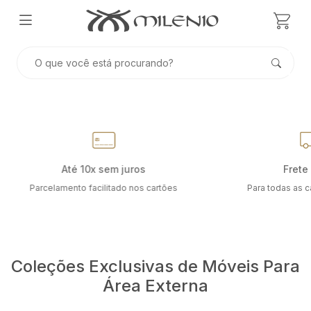
Frete grátis
Desde
Para todas as capitais do Brasil
Especializada em áre
Coleções Exclusivas de Móveis Para
Área Externa